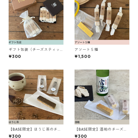
ギフト包装（チーズスティッ
アソート５種
ク･プチベイク用）
¥300
¥1,500
【BASE限定】ほうじ茶のチー
【BASE限定】酒粕のチーズス
ズスティック
ティック
¥300
¥300