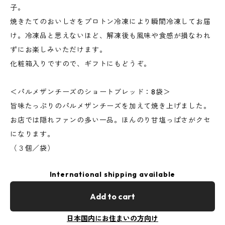
子。
焼きたてのおいしさをプロトン冷凍により瞬間冷凍してお届
け。冷凍品と思えないほど、解凍後も風味や食感が損なわれ
ずにお楽しみいただけます。
化粧箱入りですので、ギフトにもどうぞ。
＜パルメザンチーズのショートブレッド：8袋＞
旨味たっぷりのパルメザンチーズを加えて焼き上げました。
お店では隠れファンの多い一品。ほんのり甘塩っぱさがクセ
になります。
（３個／袋）
International shipping available
Add to cart
日本国内にお住まいの方向け