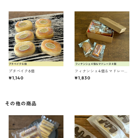
プチベイク6個
フィナンシェ4個＆マドレーヌ
4個
¥1,140
¥1,830
その他の商品