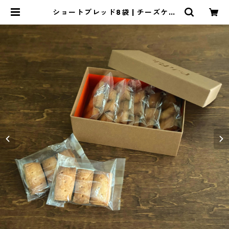
ショートブレッド8袋 | チーズケー
キと焼菓子の店PoliPoli