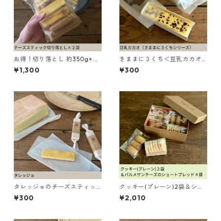
お得！切り落とし 約350g×２
きままに３くち＜豆乳カカオ
袋
＞
¥1,300
¥300
タレッジョのチーズスティッ
クッキー(プレーン)2袋＆ショ
ク
ートブレッド4袋
¥300
¥2,010